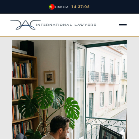
14:37:05
LISBOA
O ESCRITÓRIO
NACIONALIDADE
VISTOS
OUTROS SERVIÇOS
NOTÍCIAS
CONTATO
NOTÍCIAS
AVALIAÇÃO GRATUITA