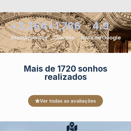
+
3,264
+
1,786
4.9
Atendimentos
Clientes
Nota no Google
Mais de 1720 sonhos
realizados
Ver todas as avaliações