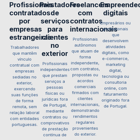
Profissionais
Prestadores
Freelancers
Empreende
contratados
de
com
digitais
por
serviços
contratos
Empresários ou
empresas
para
internacionais
profissionais
que
estrangeiras
clientes
Profissionais
desenvolvem
no
autônomos
atividades
Trabalhadores
que atuam de
exterior
digitais, como
que mantêm
forma
e-commerce,
vínculo
independente,
Profissionais
marketing
contratual com
com contratos,
independentes
digital,
empresas
propostas ou
que prestam
tecnologia ou
sediadas no
acordos
serviços a
consultoria
exterior,
comerciais
pessoas
online, com
exercendo
firmados com
físicas ou
faturamento
suas funções
clientes
jurídicas fora
originado fora
de forma
internacionais,
de Portugal,
de Portugal.
remota, sem
demonstrando
mediante
relação laboral
rendimentos
contratos ou
com entidades
regulares
comprovativos
portuguesas.
provenientes
de prestação
do exterior.
contínua de