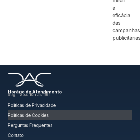
medir
a
eficácia
das
campanhas
publicitárias
Horário de Atendimento
Seg – Sex: 10h às 19h
Políticas de Privacidade
Políticas de Cookies
Perguntas Frequentes
Contato