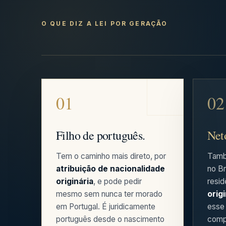
O QUE DIZ A LEI POR GERAÇÃO
Filho de português.
Net
Tem o caminho mais direto, por
Tamb
atribuição de nacionalidade
no Br
originária
, e pode pedir
resid
mesmo sem nunca ter morado
origi
em Portugal. É juridicamente
esse 
português desde o nascimento
comp