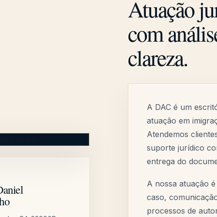
Atuação jur
com análise
clareza.
A DAC é um escritó
atuação em imigraç
Atendemos clientes
suporte jurídico c
entrega do documen
A nossa atuação é 
Daniel
caso, comunicação 
ho
processos de autor