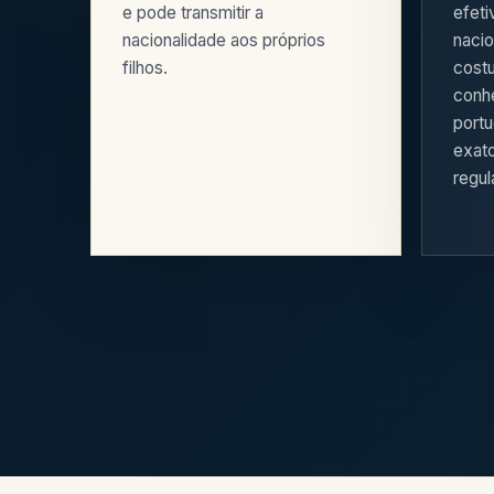
e pode transmitir a
efeti
nacionalidade aos próprios
nacio
filhos.
cost
conhe
portu
exat
regu