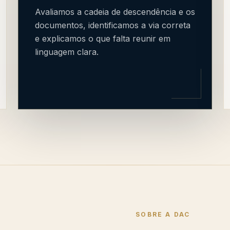
Avaliamos a cadeia de descendência e os
documentos, identificamos a via correta
e explicamos o que falta reunir em
linguagem clara.
SOBRE A DAC