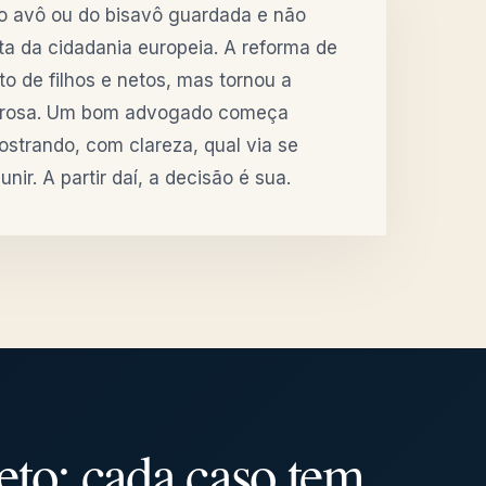
do avô ou do bisavô guardada e não
rta da cidadania europeia. A reforma de
o de filhos e netos, mas tornou a
gorosa. Um bom advogado começa
mostrando, com clareza, qual via se
unir. A partir daí, a decisão é sua.
neto: cada caso tem