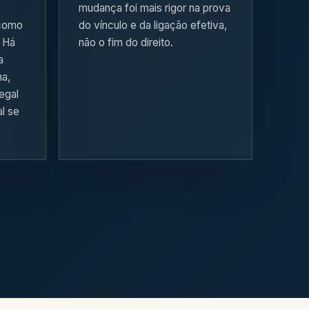
mudança foi mais rigor na prova
 como
do vínculo e da ligação efetiva,
. Há
não o fim do direito.
a
ma,
egal
l se