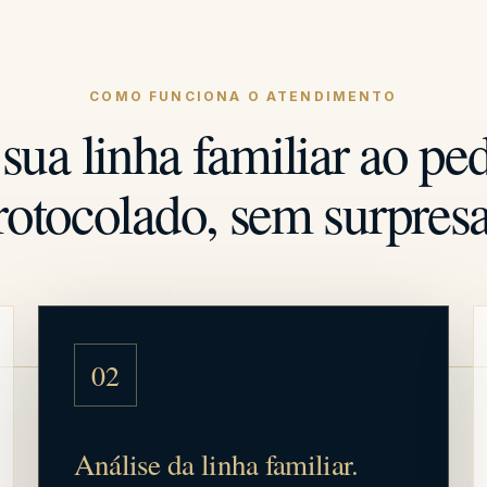
COMO FUNCIONA O ATENDIMENTO
sua linha familiar ao pe
rotocolado, sem surpresa
02
Análise da linha familiar.