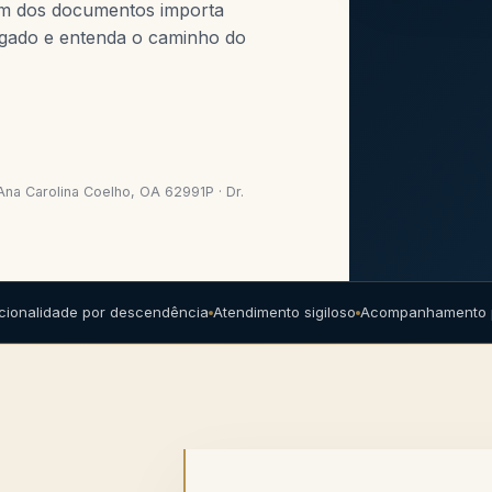
em dos documentos importa
gado e entenda o caminho do
 Ana Carolina Coelho, OA 62991P · Dr.
ionalidade por descendência
Atendimento sigiloso
Acompanhamento p